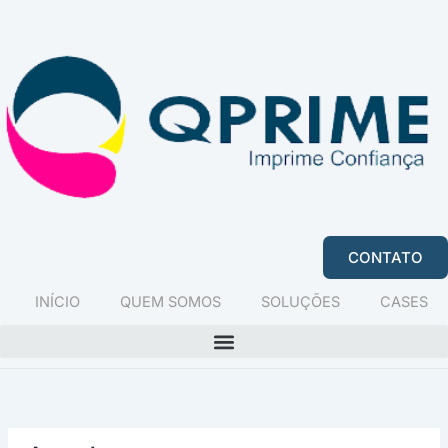
Ir
Pesquisar
para
por:
o
conteúdo
CONTATO
INÍCIO
QUEM SOMOS
SOLUÇÕES
CASES