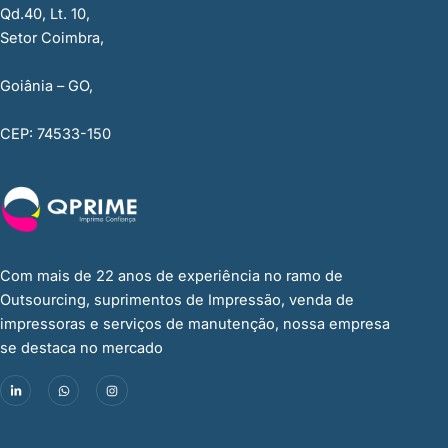
Qd.40, Lt. 10,
Setor Coimbra,
Goiânia – GO,
CEP: 74533-150
Com mais de 22 anos de experiência no ramo de
Outsourcing, suprimentos de Impressão, venda de
impressoras e serviços de manutenção, nossa empresa
se destaca no mercado
L
W
I
i
h
n
n
a
s
k
t
t
e
s
a
d
a
g